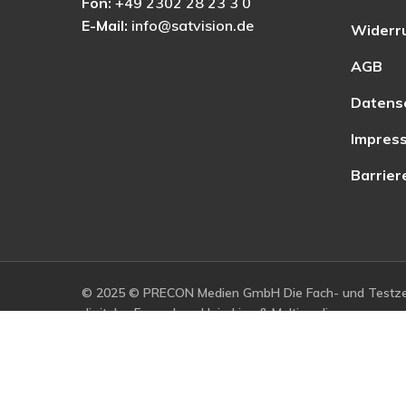
Fon:
+49 2302 28 23 3 0
E-Mail:
info@satvision.de
Widerr
AGB
Datens
Impres
Barrier
© 2025 © PRECON Medien GmbH Die Fach- und Testzei
digitales Fernsehen, Heimkino & Multimedia.