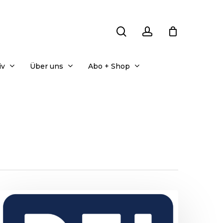
search
account
iv
Über uns
Abo + Shop