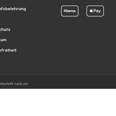
ufsbelehrung
chutz
sum
efreiheit
tschrift rund um