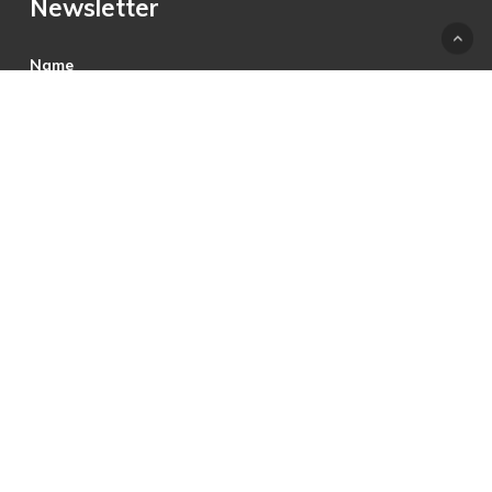
Newsletter
Name
E-Mail
Hiermit akzeptiere ich die Datenschutzbestimmungen.
© 2025 © PRECON Medien GmbH Die Fach- und
Testzeitschrift rund um digitales Fernsehen, Heimkino &
Multimedia.