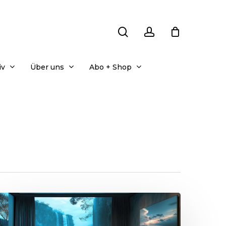
search
account
iv
Über uns
Abo + Shop