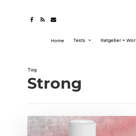
Skip
to
facebook
RSS
email
main
content
Tests
Ratgeber + Wo
Home
Tag
Strong