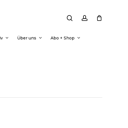
search
account
iv
Über uns
Abo + Shop