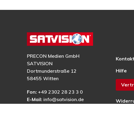
PRECON Medien GmbH
Kontak
SATVISION
Hilfe
Dortmunderstraße 12
58455 Witten
Vertr
Fon:
+49 2302 28 23 3 0
E-Mail:
info@satvision.de
Widerr
AGB
Datens