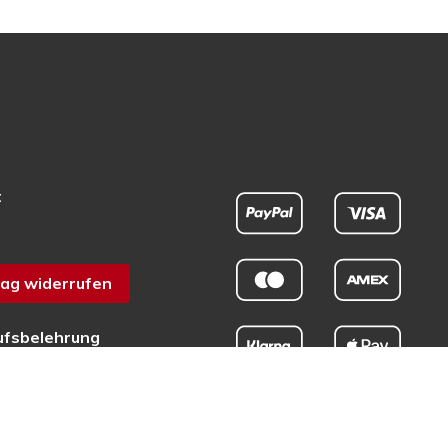
t
ag widerrufen
ufsbelehrung
chutz