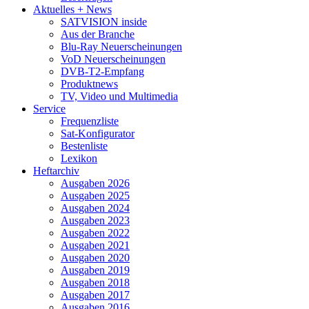
Aktuelles + News
SATVISION inside
Aus der Branche
Blu-Ray Neuerscheinungen
VoD Neuerscheinungen
DVB-T2-Empfang
Produktnews
TV, Video und Multimedia
Service
Frequenzliste
Sat-Konfigurator
Bestenliste
Lexikon
Heftarchiv
Ausgaben 2026
Ausgaben 2025
Ausgaben 2024
Ausgaben 2023
Ausgaben 2022
Ausgaben 2021
Ausgaben 2020
Ausgaben 2019
Ausgaben 2018
Ausgaben 2017
Ausgaben 2016