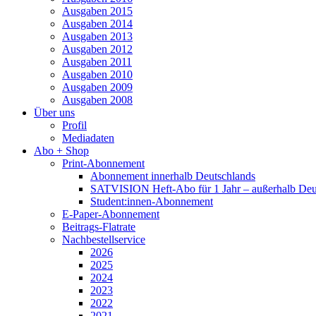
Ausgaben 2015
Ausgaben 2014
Ausgaben 2013
Ausgaben 2012
Ausgaben 2011
Ausgaben 2010
Ausgaben 2009
Ausgaben 2008
Über uns
Profil
Mediadaten
Abo + Shop
Print-Abonnement
Abonnement innerhalb Deutschlands
SATVISION Heft-Abo für 1 Jahr – außerhalb Deu
Student:innen-Abonnement
E-Paper-Abonnement
Beitrags-Flatrate
Nachbestellservice
2026
2025
2024
2023
2022
2021