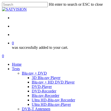
Skip
Hit enter to search or ESC to close
to
Close
main
Search
content
facebook
RSS
email
search
account
0
was successfully added to your cart.
Menu
search
account
0
Menu
Home
Tests
Blu-ray + DVD
3D Blu-ray Player
Blu-ray + HD DVD Player
DVD-Player
DVD-Recorder
Blu-ray-Recorder
Ultra HD-Blu-ray Recorder
Ultra HD-Blu-ray-Player
DVB-T Antennen