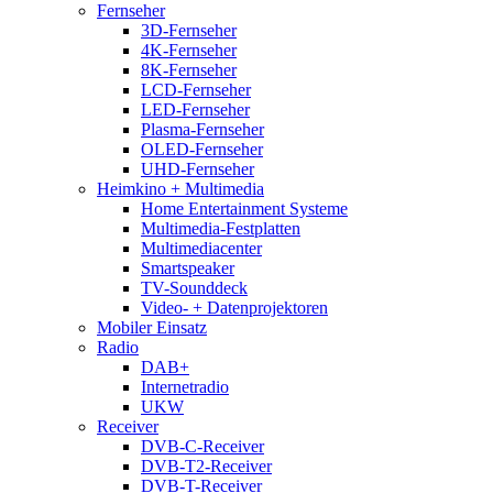
Fernseher
3D-Fernseher
4K-Fernseher
8K-Fernseher
LCD-Fernseher
LED-Fernseher
Plasma-Fernseher
OLED-Fernseher
UHD-Fernseher
Heimkino + Multimedia
Home Entertainment Systeme
Multimedia-Festplatten
Multimediacenter
Smartspeaker
TV-Sounddeck
Video- + Datenprojektoren
Mobiler Einsatz
Radio
DAB+
Internetradio
UKW
Receiver
DVB-C-Receiver
DVB-T2-Receiver
DVB-T-Receiver