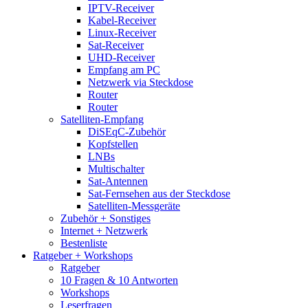
IPTV-Receiver
Kabel-Receiver
Linux-Receiver
Sat-Receiver
UHD-Receiver
Empfang am PC
Netzwerk via Steckdose
Router
Router
Satelliten-Empfang
DiSEqC-Zubehör
Kopfstellen
LNBs
Multischalter
Sat-Antennen
Sat-Fernsehen aus der Steckdose
Satelliten-Messgeräte
Zubehör + Sonstiges
Internet + Netzwerk
Bestenliste
Ratgeber + Workshops
Ratgeber
10 Fragen & 10 Antworten
Workshops
Leserfragen