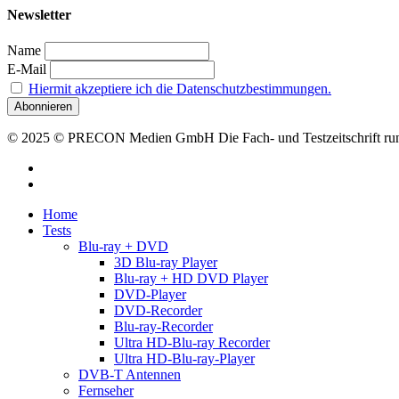
Newsletter
Name
E-Mail
Hiermit akzeptiere ich die Datenschutzbestimmungen.
© 2025 © PRECON Medien GmbH Die Fach- und Testzeitschrift rund
facebook
RSS
Close
Home
Menu
Tests
Blu-ray + DVD
3D Blu-ray Player
Blu-ray + HD DVD Player
DVD-Player
DVD-Recorder
Blu-ray-Recorder
Ultra HD-Blu-ray Recorder
Ultra HD-Blu-ray-Player
DVB-T Antennen
Fernseher