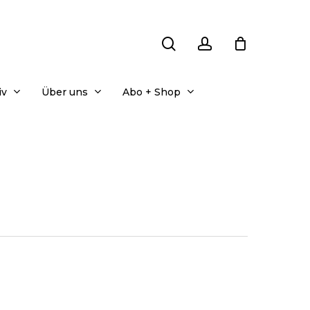
search
account
iv
Über uns
Abo + Shop