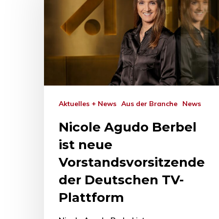
Drücken Sie Enter zum Suchen oder ESC zum Sc
Aktuelles + News
Aus der Branche
News
Nicole Agudo Berbel
ist neue
Vorstandsvorsitzende
der Deutschen TV-
Plattform