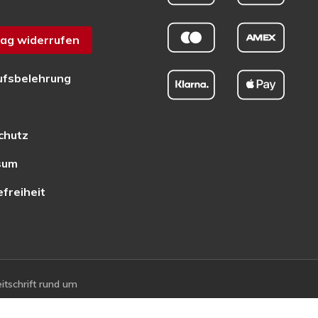
ag widerrufen
ufsbelehrung
chutz
sum
efreiheit
tschrift rund um