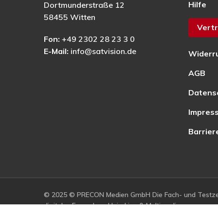
Hilfe
Dortmunderstraße 12
58455 Witten
Vertr
Fon:
+49 2302 28 23 3 0
E-Mail:
info@satvision.de
Widerr
AGB
Datens
Impres
Barrier
© 2025 © PRECON Medien GmbH Die Fach- und Testzei
digitales Fernsehen, Heimkino & Multimedia.