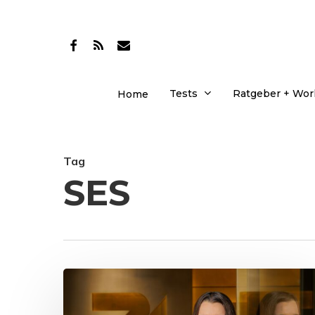
Skip
to
facebook
RSS
email
main
content
Tests
Ratgeber + Wo
Home
Tag
SES