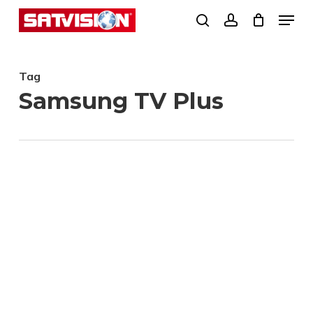
Skip
Menu
search
account
to
Close
main
Menu
Tag
content
Samsung TV Plus