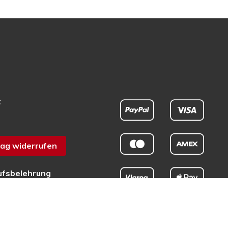
t
ag widerrufen
ufsbelehrung
chutz