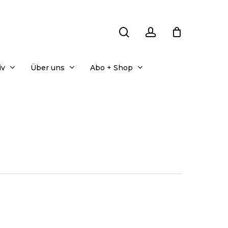
search
account
iv
Über uns
Abo + Shop