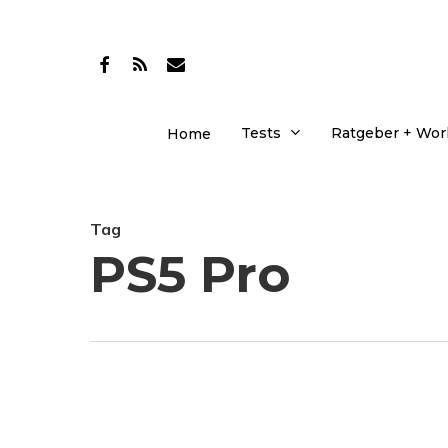
Skip
to
facebook
RSS
email
main
content
Tests
Ratgeber + Wo
Home
Tag
PS5 Pro