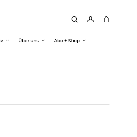
search
account
iv
Über uns
Abo + Shop