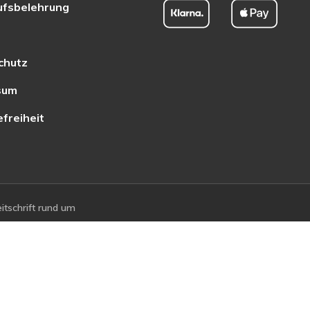
ufsbelehrung
chutz
sum
efreiheit
tschrift rund um