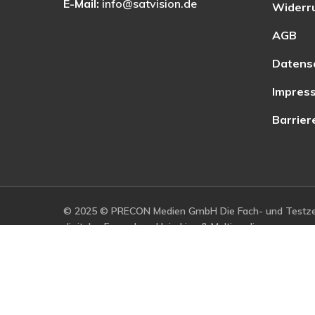
E-Mail:
info@satvision.de
Widerr
AGB
Datens
Impres
Barrier
© 2025 © PRECON Medien GmbH Die Fach- und Testzei
digitales Fernsehen, Heimkino & Multimedia.