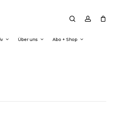
search
account
iv
Über uns
Abo + Shop