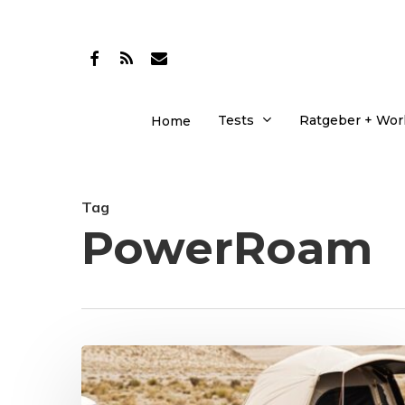
Skip
to
facebook
RSS
email
main
content
Tests
Ratgeber + Wo
Home
Tag
PowerRoam