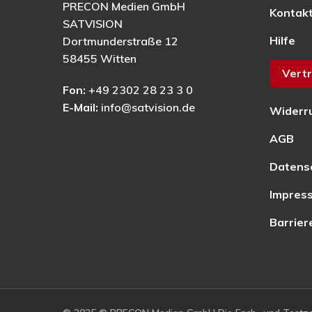
PRECON Medien GmbH
Kontak
SATVISION
Hilfe
Dortmunderstraße 12
58455 Witten
Vertr
Fon:
+49 2302 28 23 3 0
E-Mail:
info@satvision.de
Widerr
AGB
Datens
Impres
Barrier