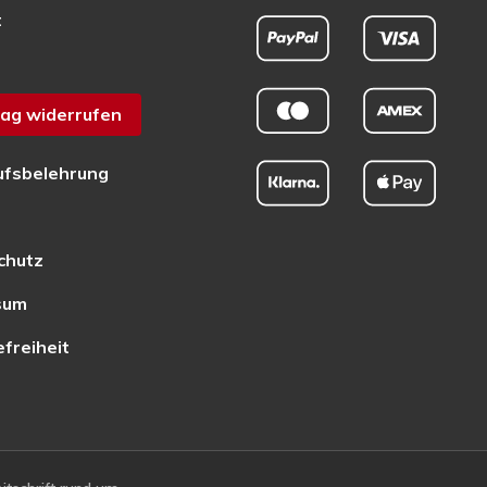
t
ag widerrufen
ufsbelehrung
chutz
sum
efreiheit