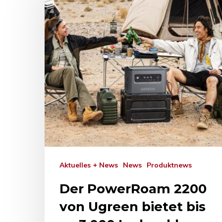
Drücken Sie Enter zum Suchen oder ESC zum Sc
Aktuelles + News
News
Produktnews
Der PowerRoam 2200
von Ugreen bietet bis