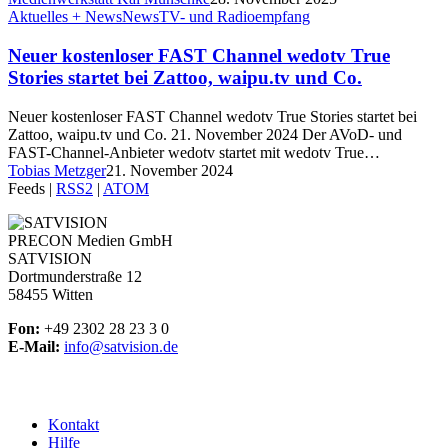
Aktuelles + News
News
TV- und Radioempfang
Neuer kostenloser FAST Channel wedotv True
Stories startet bei Zattoo, waipu.tv und Co.
Neuer kostenloser FAST Channel wedotv True Stories startet bei
Zattoo, waipu.tv und Co. 21. November 2024 Der AVoD- und
FAST-Channel-Anbieter wedotv startet mit wedotv True…
Tobias Metzger
21. November 2024
Feeds |
RSS2
|
ATOM
PRECON Medien GmbH
SATVISION
Dortmunderstraße 12
58455 Witten
Fon:
+49 2302 28 23 3 0
E-Mail:
info@satvision.de
Kontakt
Hilfe