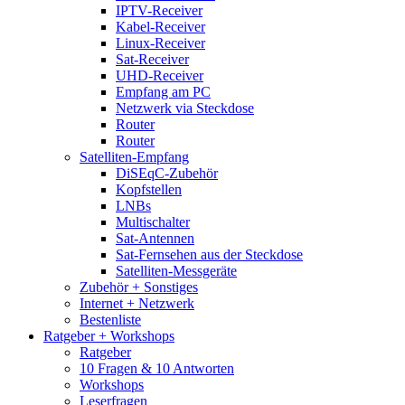
IPTV-Receiver
Kabel-Receiver
Linux-Receiver
Sat-Receiver
UHD-Receiver
Empfang am PC
Netzwerk via Steckdose
Router
Router
Satelliten-Empfang
DiSEqC-Zubehör
Kopfstellen
LNBs
Multischalter
Sat-Antennen
Sat-Fernsehen aus der Steckdose
Satelliten-Messgeräte
Zubehör + Sonstiges
Internet + Netzwerk
Bestenliste
Ratgeber + Workshops
Ratgeber
10 Fragen & 10 Antworten
Workshops
Leserfragen