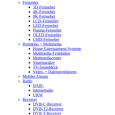
Fernseher
3D-Fernseher
4K-Fernseher
8K-Fernseher
LCD-Fernseher
LED-Fernseher
Plasma-Fernseher
OLED-Fernseher
UHD-Fernseher
Heimkino + Multimedia
Home Entertainment Systeme
Multimedia-Festplatten
Multimediacenter
Smartspeaker
TV-Sounddeck
Video- + Datenprojektoren
Mobiler Einsatz
Radio
DAB+
Internetradio
UKW
Receiver
DVB-C-Receiver
DVB-T2-Receiver
DVB-T-Receiver