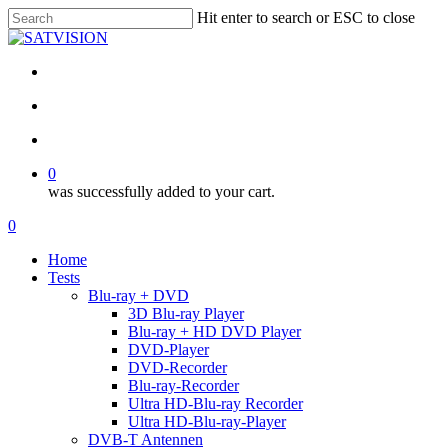
Skip
Hit enter to search or ESC to close
to
Close
main
Search
content
facebook
RSS
email
search
account
0
was successfully added to your cart.
Menu
search
account
0
Menu
Home
Tests
Blu-ray + DVD
3D Blu-ray Player
Blu-ray + HD DVD Player
DVD-Player
DVD-Recorder
Blu-ray-Recorder
Ultra HD-Blu-ray Recorder
Ultra HD-Blu-ray-Player
DVB-T Antennen