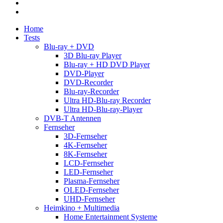
facebook
RSS
Close
Home
Menu
Tests
Blu-ray + DVD
3D Blu-ray Player
Blu-ray + HD DVD Player
DVD-Player
DVD-Recorder
Blu-ray-Recorder
Ultra HD-Blu-ray Recorder
Ultra HD-Blu-ray-Player
DVB-T Antennen
Fernseher
3D-Fernseher
4K-Fernseher
8K-Fernseher
LCD-Fernseher
LED-Fernseher
Plasma-Fernseher
OLED-Fernseher
UHD-Fernseher
Heimkino + Multimedia
Home Entertainment Systeme