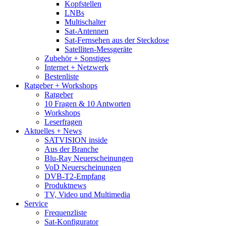
Kopfstellen
LNBs
Multischalter
Sat-Antennen
Sat-Fernsehen aus der Steckdose
Satelliten-Messgeräte
Zubehör + Sonstiges
Internet + Netzwerk
Bestenliste
Ratgeber + Workshops
Ratgeber
10 Fragen & 10 Antworten
Workshops
Leserfragen
Aktuelles + News
SATVISION inside
Aus der Branche
Blu-Ray Neuerscheinungen
VoD Neuerscheinungen
DVB-T2-Empfang
Produktnews
TV, Video und Multimedia
Service
Frequenzliste
Sat-Konfigurator