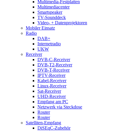
Multimedia-Festplatten
Multimediacenter
Smartspeaker
TV-Sounddeck
Video- + Datenprojektoren
Mobiler Einsatz
Radio
DAB+
Internetradio
UKW
Receiver
DVB-C-Receiver
DVB-T2-Receiver
DVB-T-Receiver
IPTV-Receiver
Kabel-Receiver
Linux-Receiver
Sat-Receiver
UHD-Receiver
Empfang am PC
Netzwerk via Steckdose
Router
Router
Satelliten-Empfang
DiSEqC-Zubehör