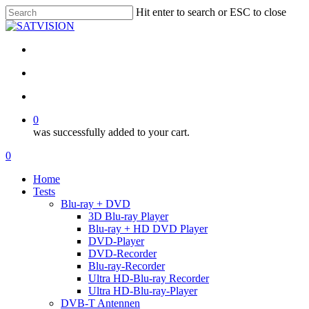
Skip
Hit enter to search or ESC to close
to
Close
main
Search
content
facebook
RSS
email
search
account
0
was successfully added to your cart.
Menu
search
account
0
Menu
Home
Tests
Blu-ray + DVD
3D Blu-ray Player
Blu-ray + HD DVD Player
DVD-Player
DVD-Recorder
Blu-ray-Recorder
Ultra HD-Blu-ray Recorder
Ultra HD-Blu-ray-Player
DVB-T Antennen