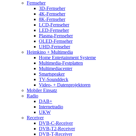
Fernseher
3D-Fernseher
4K-Fernseher
8K-Fernseher
LCD-Fernseher
LED-Fernseher
Plasma-Fernseher
OLED-Fernseher
UHD-Fernseher
Heimkino + Multimedia
Home Entertainment Systeme
Multimedia-Festplatten
Multimediacenter
Smartspeaker
TV-Sounddeck
Video- + Datenprojektoren
Mobiler Einsatz
Radio
DAB+
Internetradio
UKW
Receiver
DVB-C-Receiver
DVB-T2-Receiver
DVB-T-Receiver