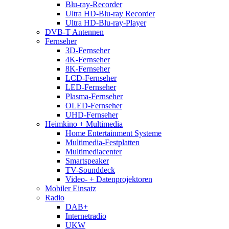
Blu-ray-Recorder
Ultra HD-Blu-ray Recorder
Ultra HD-Blu-ray-Player
DVB-T Antennen
Fernseher
3D-Fernseher
4K-Fernseher
8K-Fernseher
LCD-Fernseher
LED-Fernseher
Plasma-Fernseher
OLED-Fernseher
UHD-Fernseher
Heimkino + Multimedia
Home Entertainment Systeme
Multimedia-Festplatten
Multimediacenter
Smartspeaker
TV-Sounddeck
Video- + Datenprojektoren
Mobiler Einsatz
Radio
DAB+
Internetradio
UKW