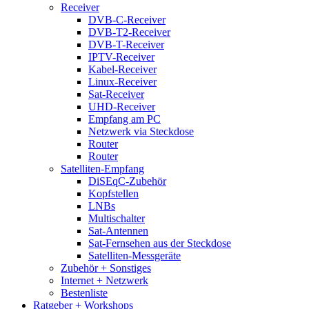
Receiver
DVB-C-Receiver
DVB-T2-Receiver
DVB-T-Receiver
IPTV-Receiver
Kabel-Receiver
Linux-Receiver
Sat-Receiver
UHD-Receiver
Empfang am PC
Netzwerk via Steckdose
Router
Router
Satelliten-Empfang
DiSEqC-Zubehör
Kopfstellen
LNBs
Multischalter
Sat-Antennen
Sat-Fernsehen aus der Steckdose
Satelliten-Messgeräte
Zubehör + Sonstiges
Internet + Netzwerk
Bestenliste
Ratgeber + Workshops