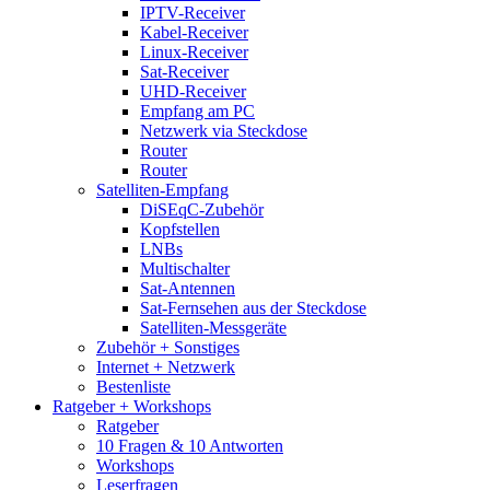
IPTV-Receiver
Kabel-Receiver
Linux-Receiver
Sat-Receiver
UHD-Receiver
Empfang am PC
Netzwerk via Steckdose
Router
Router
Satelliten-Empfang
DiSEqC-Zubehör
Kopfstellen
LNBs
Multischalter
Sat-Antennen
Sat-Fernsehen aus der Steckdose
Satelliten-Messgeräte
Zubehör + Sonstiges
Internet + Netzwerk
Bestenliste
Ratgeber + Workshops
Ratgeber
10 Fragen & 10 Antworten
Workshops
Leserfragen