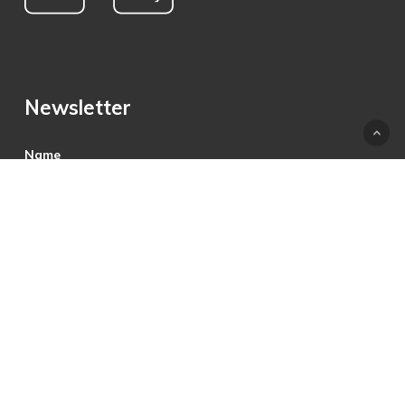
Newsletter
Name
E-Mail
Hiermit akzeptiere ich die Datenschutzbestimmungen.