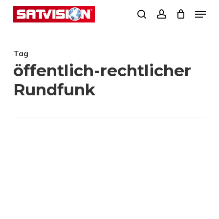
Skip
Menu
search
account
to
Close
main
Menu
Tag
content
öffentlich-rechtlicher
Rundfunk