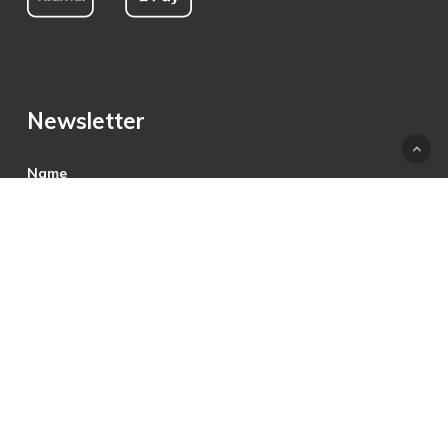
Newsletter
Name
E-Mail
Hiermit akzeptiere ich die Datenschutzbestimmungen.