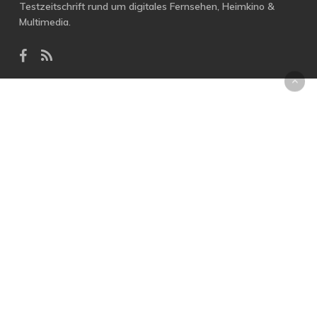
Testzeitschrift rund um digitales Fernsehen, Heimkino &
Multimedia.
facebook
RSS