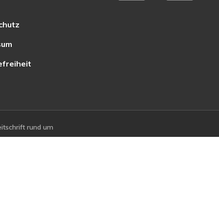
chutz
sum
efreiheit
tschrift rund um