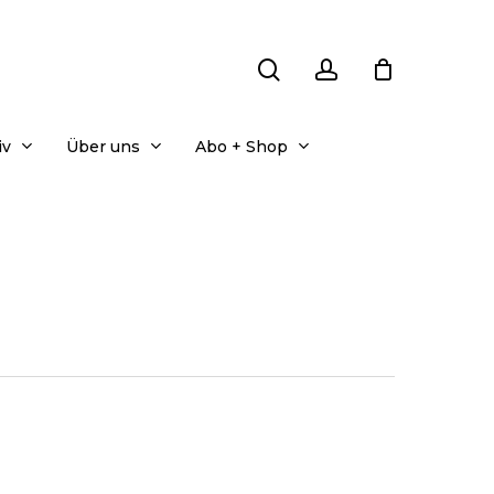
search
account
iv
Über uns
Abo + Shop