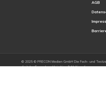
AGB
Datens
Impres
Barrier
© 2025 © PRECON Medien GmbH Die Fach- und Testzei
digitales Fernsehen, Heimkino & Multimedia.