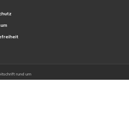
chutz
sum
efreiheit
tschrift rund um