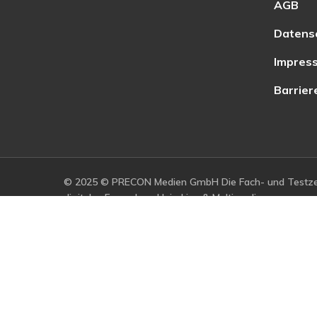
AGB
Datens
Impres
Barrier
© 2025 © PRECON Medien GmbH Die Fach- und Testzei
digitales Fernsehen, Heimkino & Multimedia.