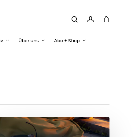
search
account
iv
Über uns
Abo + Shop