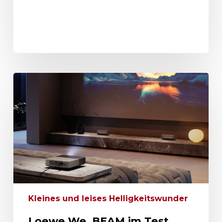
Kleines und leises Helligkeitswunder
Loewe We. BEAM im Test