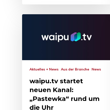
Aktuelles + News
Aus der Branche
News
waipu.tv startet
neuen Kanal:
„Pastewka“ rund um
die Uhr