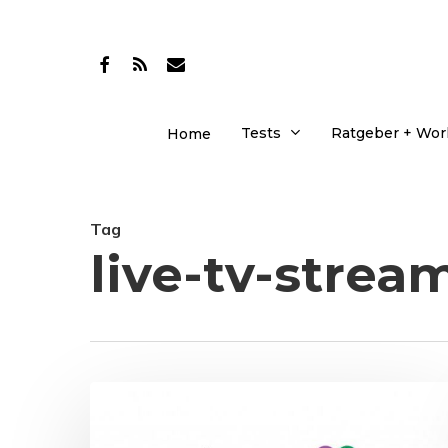
Skip
to
facebook
RSS
email
main
content
Tests
Ratgeber + Wo
Home
Tag
live-tv-strea