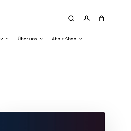
search
account
iv
Über uns
Abo + Shop