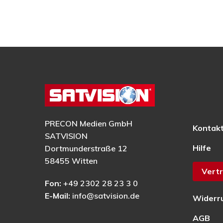
PRECON Medien GmbH
Kontak
SATVISION
Hilfe
Dortmunderstraße 12
58455 Witten
Vertr
Fon:
+49 2302 28 23 3 0
E-Mail:
info@satvision.de
Widerr
AGB