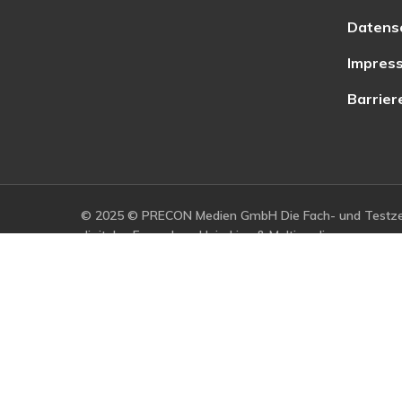
Datens
Impres
Barrier
© 2025 © PRECON Medien GmbH Die Fach- und Testzei
digitales Fernsehen, Heimkino & Multimedia.