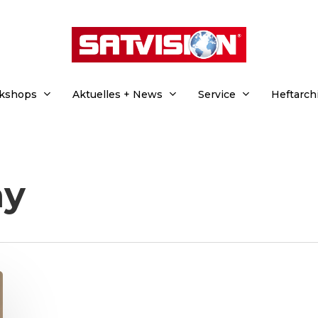
rkshops
Aktuelles + News
Service
Heftarch
ay
hließen.