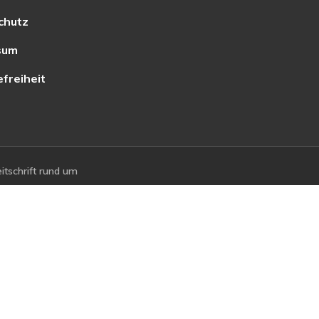
chutz
sum
efreiheit
tschrift rund um