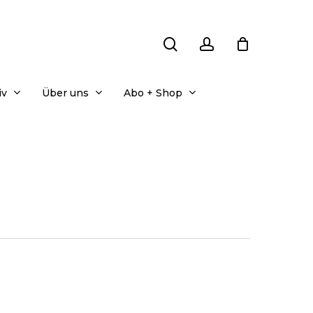
search
account
iv
Über uns
Abo + Shop