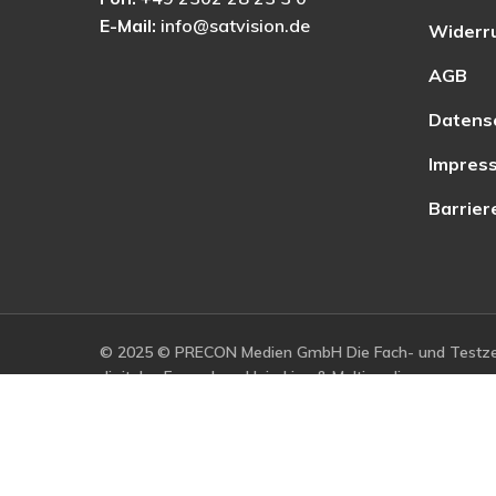
E-Mail:
info@satvision.de
Widerr
AGB
Datens
Impres
Barrier
© 2025 © PRECON Medien GmbH Die Fach- und Testzei
digitales Fernsehen, Heimkino & Multimedia.