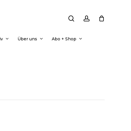
search
account
iv
Über uns
Abo + Shop