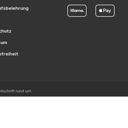
ufsbelehrung
chutz
sum
efreiheit
tschrift rund um