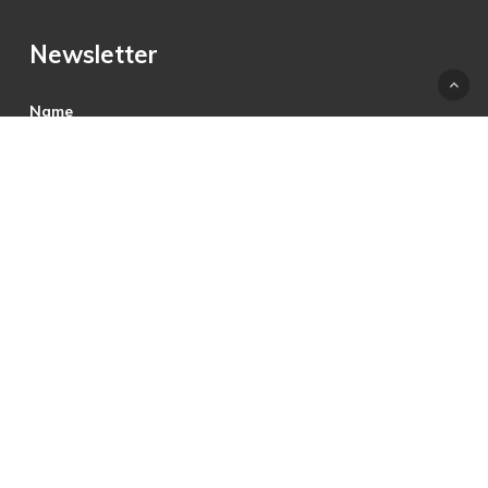
Newsletter
Name
E-Mail
Hiermit akzeptiere ich die Datenschutzbestimmungen.
© 2025 © PRECON Medien GmbH Die Fach- und
Testzeitschrift rund um digitales Fernsehen, Heimkino &