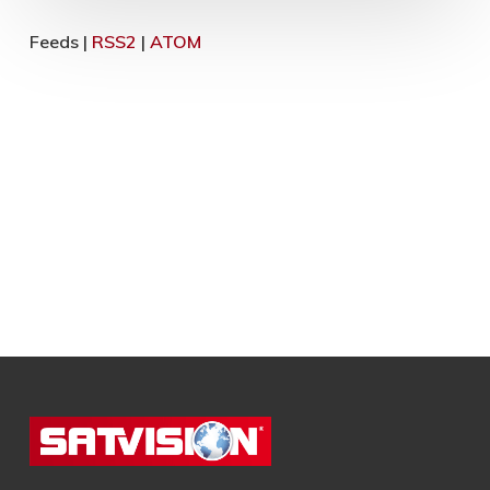
Feeds |
RSS2
|
ATOM