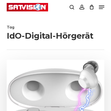
Skip
Menu
search
account
to
Close
main
Menu
Tag
content
IdO-Digital-Hörgerät