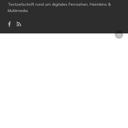
Testzeitschrift rund um digitales Fernsehen, Heimkino &
Multimedia.
facebook
RSS