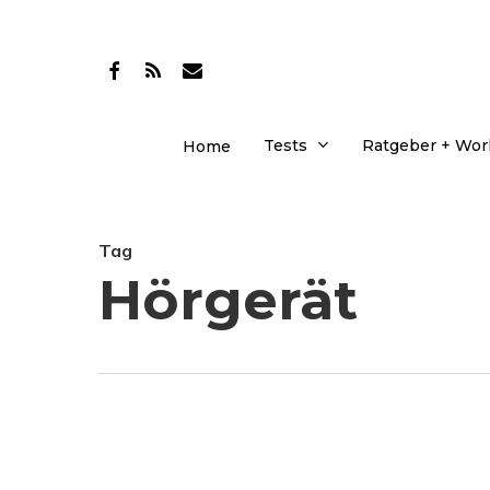
Skip
to
facebook
RSS
email
main
content
Tests
Ratgeber + Wo
Home
Tag
Hörgerät