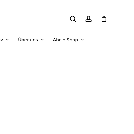
search
account
iv
Über uns
Abo + Shop