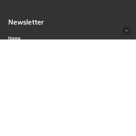
Newsletter
Name
E-Mail
Hiermit akzeptiere ich die Datenschutzbestimmungen.
© 2025 © PRECON Medien GmbH Die Fach- und