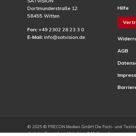
SATVISION
Hilfe
Dortmunderstraße 12
58455 Witten
Vertr
Fon:
+49 2302 28 23 3 0
E-Mail:
info@satvision.de
Widerr
AGB
Datens
Impres
Barrier
© 2025 © PRECON Medien GmbH Die Fach- und Testzei
digitales Fernsehen, Heimkino & Multimedia.