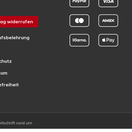
ag widerrufen
ufsbelehrung
chutz
sum
efreiheit
tschrift rund um