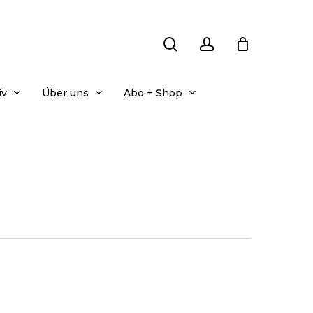
search
account
iv
Über uns
Abo + Shop