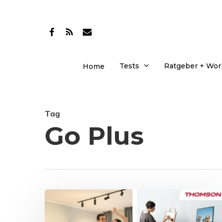
Skip
to
facebook
RSS
email
main
content
Tests
Ratgeber + Wo
Home
Tag
Go Plus