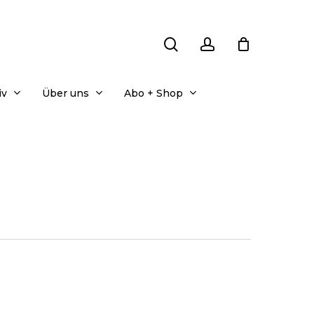
search
account
iv
Über uns
Abo + Shop