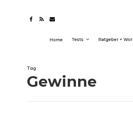
Skip
to
facebook
RSS
email
main
content
Tests
Ratgeber + Wo
Home
Tag
Gewinne