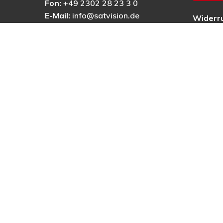
Fon:
+49 2302 28 23 3 0
E-Mail:
info@satvision.de
Widerr
AGB
Datens
Impres
Barrier
© 2025 © PRECON Medien GmbH Die Fach- und Testzei
digitales Fernsehen, Heimkino & Multimedia.