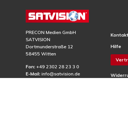
PRECON Medien GmbH
Kontak
SATVISION
Hilfe
Dortmunderstraße 12
58455 Witten
Vertr
Fon:
+49 2302 28 23 3 0
E-Mail:
info@satvision.de
Widerr
AGB
Datens
Impres
Barrier