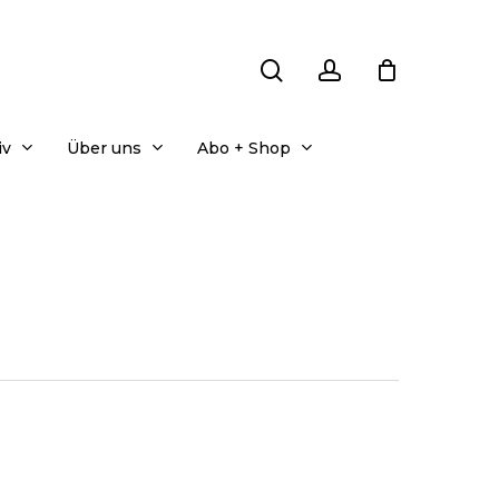
search
account
iv
Über uns
Abo + Shop