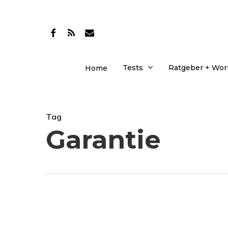
Skip
to
facebook
RSS
email
main
content
Tests
Ratgeber + Wo
Home
Tag
Garantie