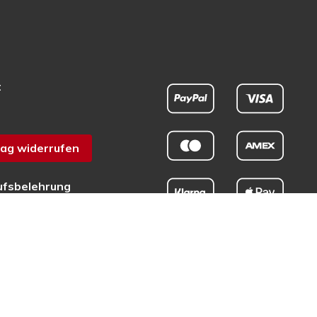
t
ag widerrufen
ufsbelehrung
chutz
sum
efreiheit