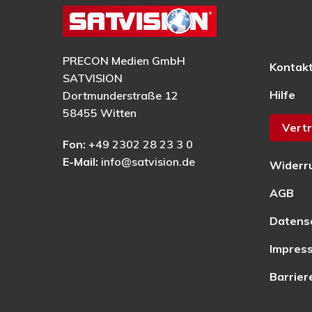
PRECON Medien GmbH
Kontak
SATVISION
Hilfe
Dortmunderstraße 12
58455 Witten
Vertr
Fon:
+49 2302 28 23 3 0
E-Mail:
info@satvision.de
Widerr
AGB
Datens
Impres
Barrier