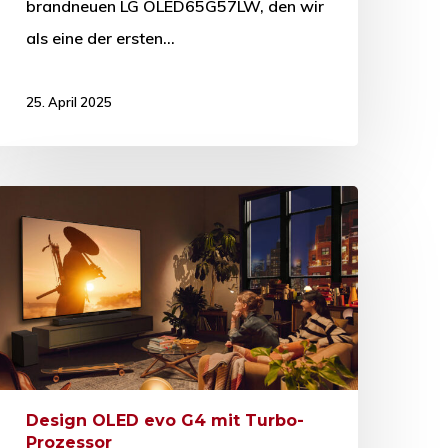
brandneuen LG OLED65G57LW, den wir
als eine der ersten…
25. April 2025
Design OLED evo G4 mit Turbo-
Prozessor