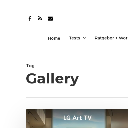
Skip
to
facebook
RSS
email
main
content
Tests
Ratgeber + Wo
Home
Tag
Gallery