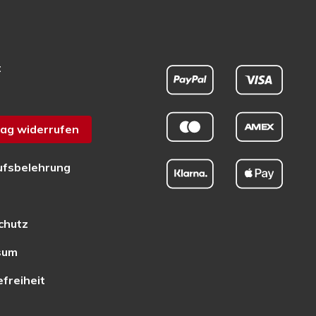
t
ag widerrufen
ufsbelehrung
chutz
sum
efreiheit