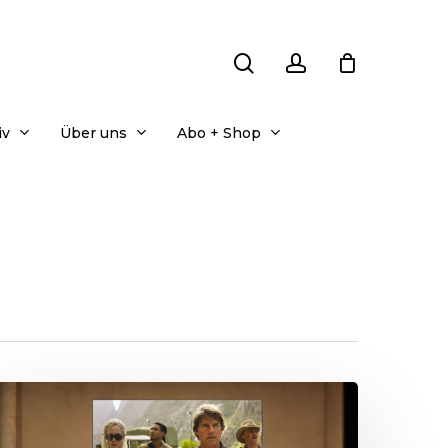
search
account
iv
Über uns
Abo + Shop