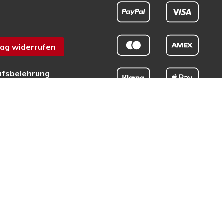
t
ag widerrufen
ufsbelehrung
chutz
sum
efreiheit
tschrift rund um