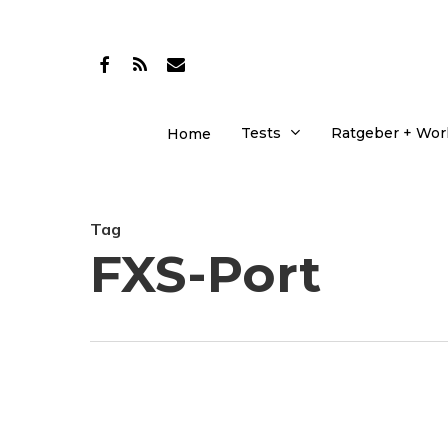
Skip
to
facebook
RSS
email
main
content
Tests
Ratgeber + Wo
Home
Tag
FXS-Port