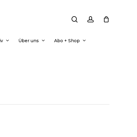
search
account
iv
Über uns
Abo + Shop