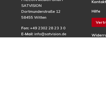
Kontak
SATVISION
Hilfe
Dortmunderstraße 12
58455 Witten
Vertr
Fon:
+49 2302 28 23 3 0
E-Mail:
info@satvision.de
Widerr
AGB
Datens
Impres
Barrier
© 2025 © PRECON Medien GmbH Die Fach- und Testzei