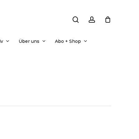
search
account
iv
Über uns
Abo + Shop