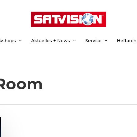
rkshops
Aktuelles + News
Service
Heftarch
-Room
hließen.