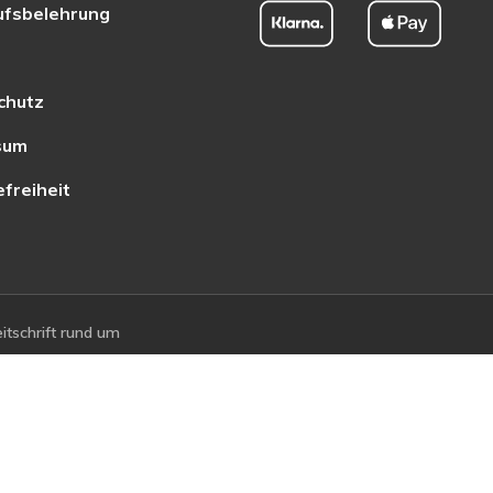
ufsbelehrung
chutz
sum
efreiheit
tschrift rund um