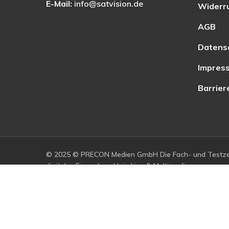
E-Mail:
info@satvision.de
Widerr
AGB
Datens
Impres
Barrier
© 2025 © PRECON Medien GmbH Die Fach- und Testzei
digitales Fernsehen, Heimkino & Multimedia.