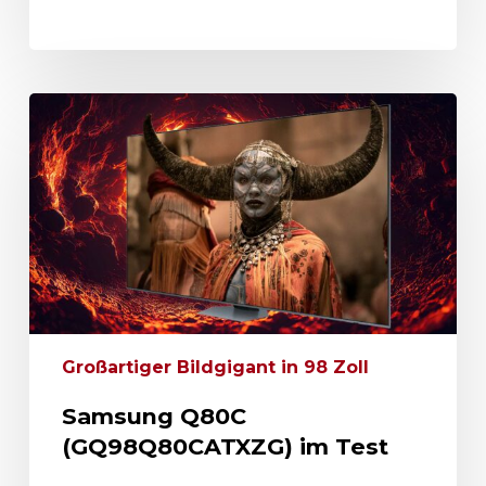
Großartiger Bildgigant in 98 Zoll
Samsung Q80C
(GQ98Q80CATXZG) im Test