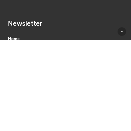
Newsletter
Name
E-Mail
Hiermit akzeptiere ich die Datenschutzbestimmungen.
© 2025 © PRECON Medien GmbH Die Fach- und