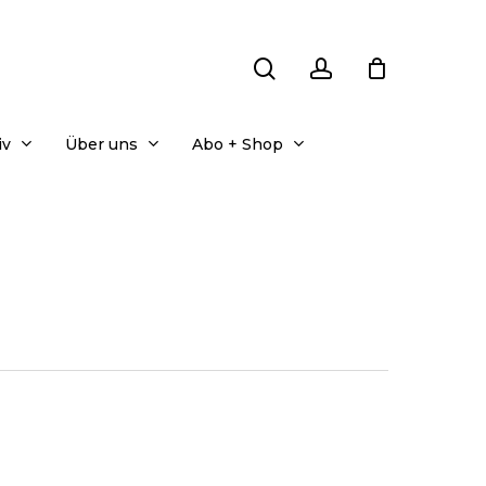
search
account
iv
Über uns
Abo + Shop