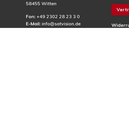
58455 Witten
Vertr
Fon:
+49 2302 28 23 3 0
E-Mail:
info@satvision.de
Widerr
AGB
Datens
Impres
Barrier
© 2025 © PRECON Medien GmbH Die Fach- und Testzei
digitales Fernsehen, Heimkino & Multimedia.