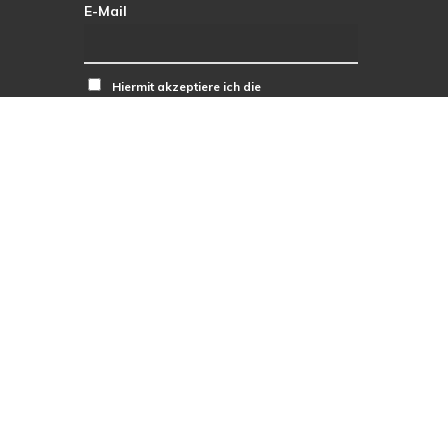
E-Mail
Hiermit akzeptiere ich die
Datenschutzbestimmungen.
facebook
RSS