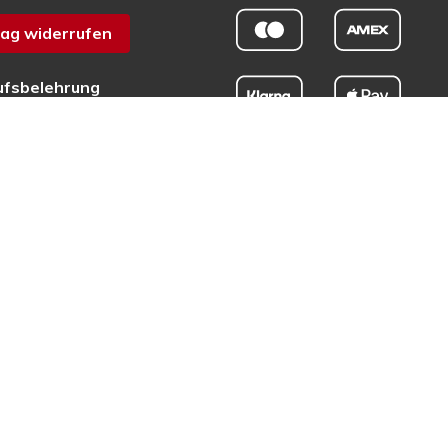
ag widerrufen
ufsbelehrung
chutz
sum
efreiheit
tschrift rund um