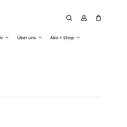
search
account
iv
Über uns
Abo + Shop