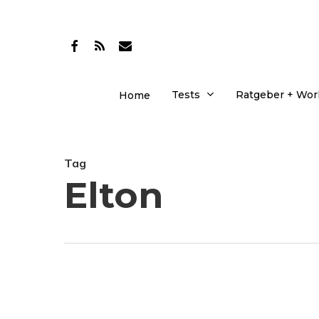
Skip
to
facebook
RSS
email
main
content
Tests
Ratgeber + Wo
Home
Tag
Elton