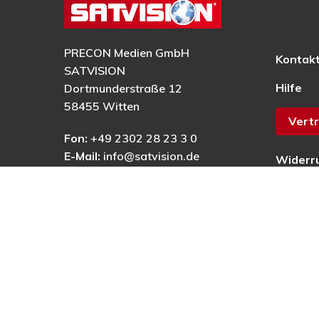
PRECON Medien GmbH
Kontak
SATVISION
Hilfe
Dortmunderstraße 12
58455 Witten
Vertr
Fon:
+49 2302 28 23 3 0
E-Mail:
info@satvision.de
Widerr
AGB
Datens
Impres
Barrier