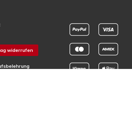
t
ag widerrufen
ufsbelehrung
chutz
sum
efreiheit