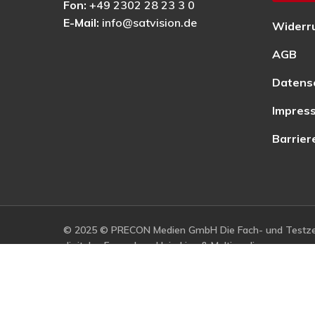
Fon:
+49 2302 28 23 3 0
E-Mail:
info@satvision.de
Widerr
AGB
Datens
Impres
Barrier
© 2025 © PRECON Medien GmbH Die Fach- und Testzei
digitales Fernsehen, Heimkino & Multimedia.