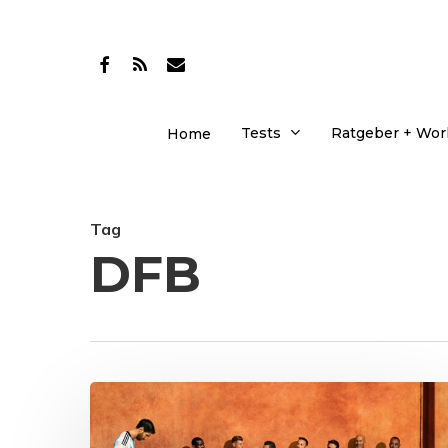
Skip
to
facebook
RSS
email
main
content
Tests
Ratgeber + Wo
Home
Tag
DFB