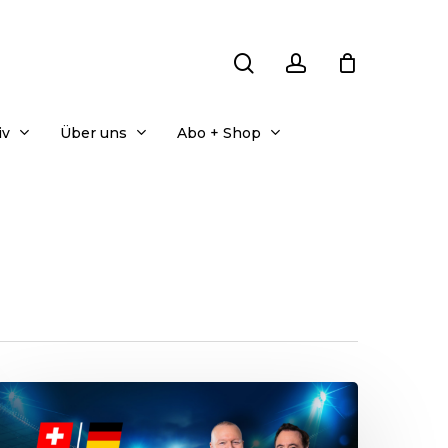
search
account
iv
Über uns
Abo + Shop