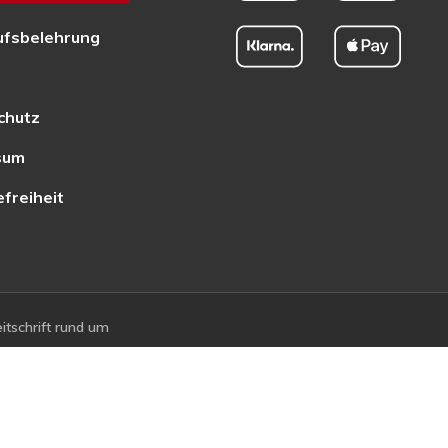
ufsbelehrung
chutz
sum
efreiheit
tschrift rund um