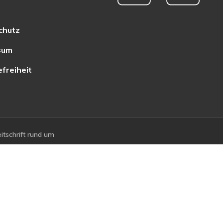
chutz
sum
efreiheit
tschrift rund um