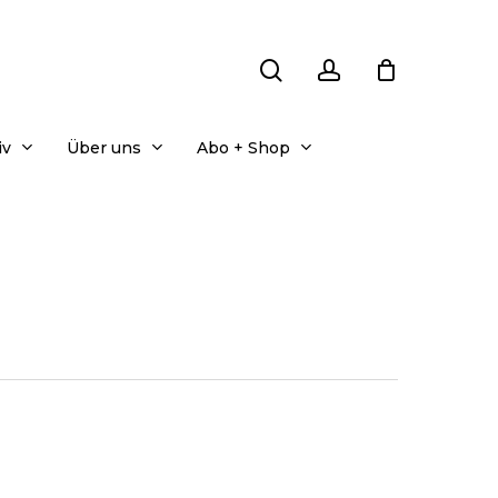
search
account
iv
Über uns
Abo + Shop