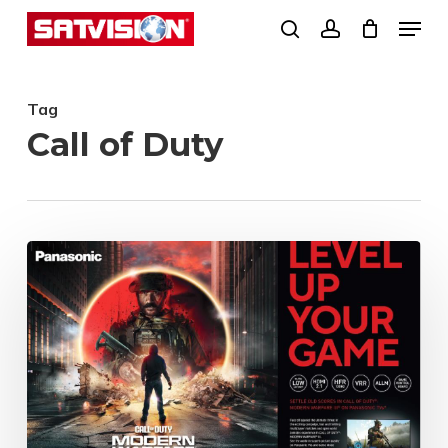
Skip
Menu
search
account
to
Close
main
Menu
Tag
content
Call of Duty