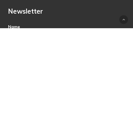
Newsletter
Name
E-Mail
Hiermit akzeptiere ich die Datenschutzbestimmungen.
© 2025 © PRECON Medien GmbH Die Fach- und
Testzeitschrift rund um digitales Fernsehen, Heimkino &