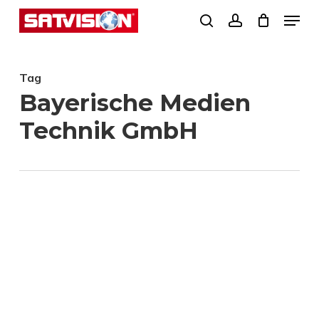
Skip
Menu
search
account
to
Close
main
Menu
Tag
content
Bayerische Medien
Technik GmbH