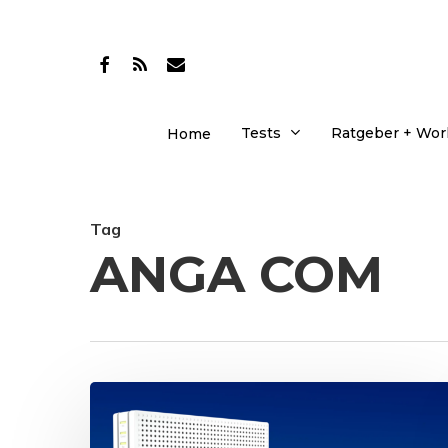
Skip
to
facebook
RSS
email
main
content
Tests
Ratgeber + Wo
Home
Tag
ANGA COM