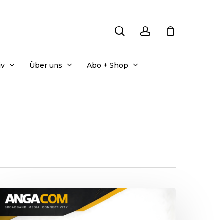
search
account
iv
Über uns
Abo + Shop