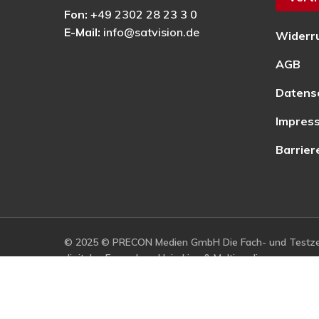
Fon:
+49 2302 28 23 3 0
E-Mail:
info@satvision.de
Widerr
AGB
Datens
Impres
Barrier
© 2025 © PRECON Medien GmbH Die Fach- und Testzei
digitales Fernsehen, Heimkino & Multimedia.