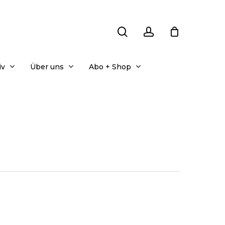
search
account
iv
Über uns
Abo + Shop