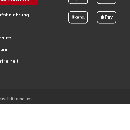
ufsbelehrung
chutz
sum
efreiheit
tschrift rund um