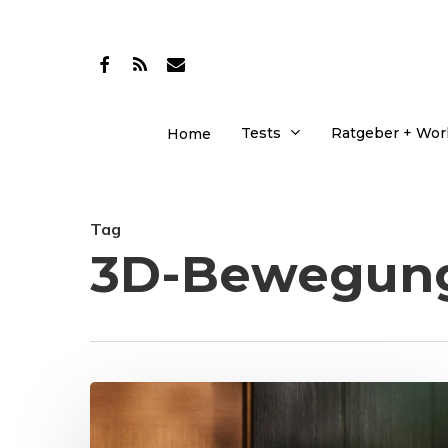
Skip
to
facebook
RSS
email
main
content
Tests
Ratgeber + Wo
Home
Tag
3D-Bewegung