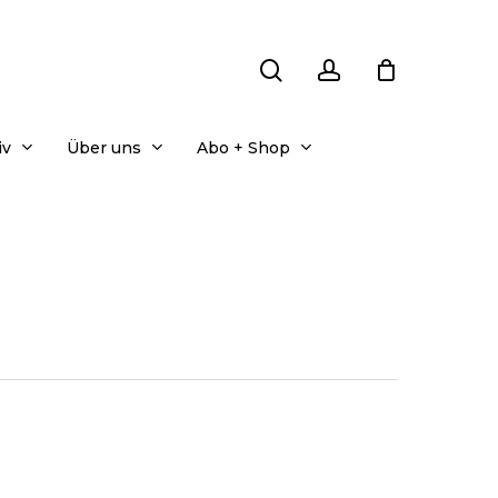
search
account
iv
Über uns
Abo + Shop