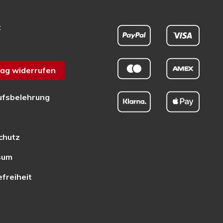
t
ag widerrufen
ufsbelehrung
chutz
sum
efreiheit