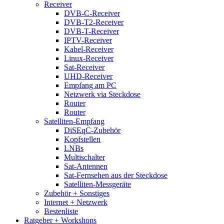
Receiver
DVB-C-Receiver
DVB-T2-Receiver
DVB-T-Receiver
IPTV-Receiver
Kabel-Receiver
Linux-Receiver
Sat-Receiver
UHD-Receiver
Empfang am PC
Netzwerk via Steckdose
Router
Router
Satelliten-Empfang
DiSEqC-Zubehör
Kopfstellen
LNBs
Multischalter
Sat-Antennen
Sat-Fernsehen aus der Steckdose
Satelliten-Messgeräte
Zubehör + Sonstiges
Internet + Netzwerk
Bestenliste
Ratgeber + Workshops