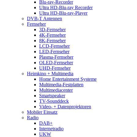
Blu-ray-Recorder
Ultra HD-Blu-ray Recorder
Ultra HD-Blu-ray-Player
DVB-T Antennen
Fernseher
3D-Fernseher
4K-Fernseher
8K-Fernseher
LCD-Fernseher
LED-Fernseher
Plasma-Fernseher
OLED-Fernseher
UHD-Fernseher
Heimkino + Multimedia
Home Entertainment Systeme
Multimedia-Festplatten
Multimediacenter
Smartspeaker
TV-Sounddeck
Video- + Datenprojektoren
Mobiler Einsatz
Radio
DAB+
Internetradio
UKW