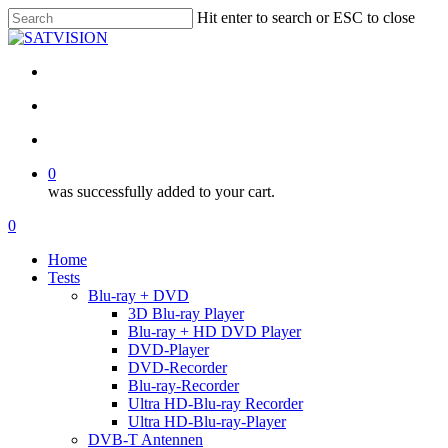
Skip
Hit enter to search or ESC to close
to
Close
main
Search
content
facebook
RSS
email
search
account
0
was successfully added to your cart.
Menu
search
account
0
Menu
Home
Tests
Blu-ray + DVD
3D Blu-ray Player
Blu-ray + HD DVD Player
DVD-Player
DVD-Recorder
Blu-ray-Recorder
Ultra HD-Blu-ray Recorder
Ultra HD-Blu-ray-Player
DVB-T Antennen