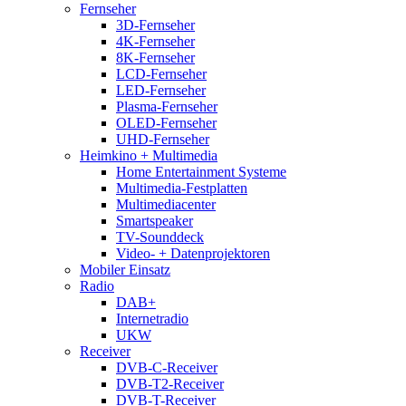
Fernseher
3D-Fernseher
4K-Fernseher
8K-Fernseher
LCD-Fernseher
LED-Fernseher
Plasma-Fernseher
OLED-Fernseher
UHD-Fernseher
Heimkino + Multimedia
Home Entertainment Systeme
Multimedia-Festplatten
Multimediacenter
Smartspeaker
TV-Sounddeck
Video- + Datenprojektoren
Mobiler Einsatz
Radio
DAB+
Internetradio
UKW
Receiver
DVB-C-Receiver
DVB-T2-Receiver
DVB-T-Receiver