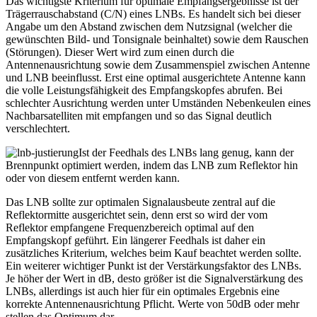
Das wichtigste Kriterium für optimale Empfangsergebnisse ist der
Trägerrauschabstand (C/N) eines LNBs. Es handelt sich bei dieser
Angabe um den Abstand zwischen dem Nutzsignal (welcher die
gewünschten Bild- und Tonsignale beinhaltet) sowie dem Rauschen
(Störungen). Dieser Wert wird zum einen durch die
Antennenausrichtung sowie dem Zusammenspiel zwischen Antenne
und LNB beeinflusst. Erst eine optimal ausgerichtete Antenne kann
die volle Leistungsfähigkeit des Empfangskopfes abrufen. Bei
schlechter Ausrichtung werden unter Umständen Nebenkeulen eines
Nachbarsatelliten mit empfangen und so das Signal deutlich
verschlechtert.
Ist der Feedhals des LNBs lang genug, kann der
Brennpunkt optimiert werden, indem das LNB zum Reflektor hin
oder von diesem entfernt werden kann.
Das LNB sollte zur optimalen Signalausbeute zentral auf die
Reflektormitte ausgerichtet sein, denn erst so wird der vom
Reflektor empfangene Frequenzbereich optimal auf den
Empfangskopf geführt. Ein längerer Feedhals ist daher ein
zusätzliches Kriterium, welches beim Kauf beachtet werden sollte.
Ein weiterer wichtiger Punkt ist der Verstärkungsfaktor des LNBs.
Je höher der Wert in dB, desto größer ist die Signalverstärkung des
LNBs, allerdings ist auch hier für ein optimales Ergebnis eine
korrekte Antennenausrichtung Pflicht. Werte von 50dB oder mehr
stellen das Optimum dar.