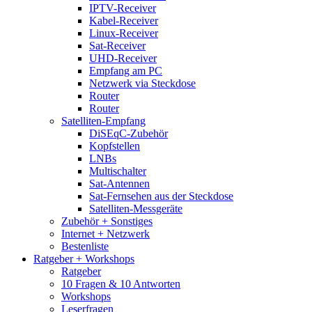
IPTV-Receiver
Kabel-Receiver
Linux-Receiver
Sat-Receiver
UHD-Receiver
Empfang am PC
Netzwerk via Steckdose
Router
Router
Satelliten-Empfang
DiSEqC-Zubehör
Kopfstellen
LNBs
Multischalter
Sat-Antennen
Sat-Fernsehen aus der Steckdose
Satelliten-Messgeräte
Zubehör + Sonstiges
Internet + Netzwerk
Bestenliste
Ratgeber + Workshops
Ratgeber
10 Fragen & 10 Antworten
Workshops
Leserfragen