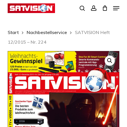
Skip
Menu
search
account
to
Close
main
Menu
content
Start
Nachbestellservice
SATVISION Heft
12/2015 – Nr. 224