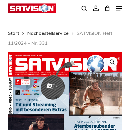
Skip
Menu
search
account
to
Close
main
Menu
content
Start
Nachbestellservice
SATVISION Heft
11/2024 – Nr. 331