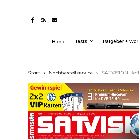
Skip
to
facebook
RSS
email
main
content
Tests
Ratgeber + Wo
Home
Start
Nachbestellservice
SATVISION Heft