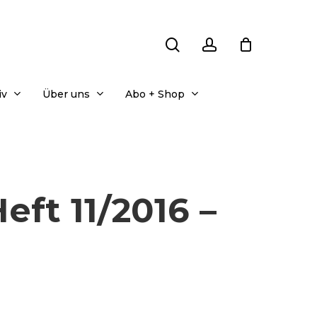
search
account
iv
Über uns
Abo + Shop
ft 11/2016 –