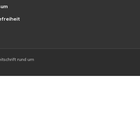
sum
efreiheit
tschrift rund um