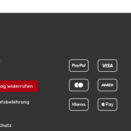
t
ag widerrufen
ufsbelehrung
chutz