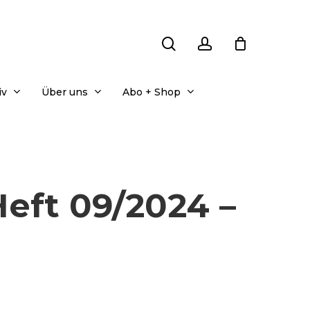
search
account
iv
Über uns
Abo + Shop
eft 09/2024 –