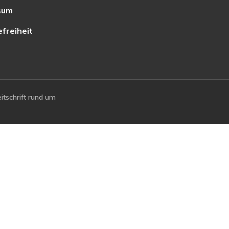
sum
efreiheit
tschrift rund um