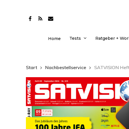
Skip
to
facebook
RSS
email
main
content
Tests
Ratgeber + Wo
Home
Start
Nachbestellservice
SATVISION Heft