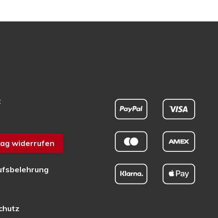
t
ag widerrufen
ufsbelehrung
chutz