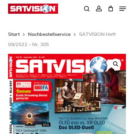
Skip
Menu
search
account
to
Close
main
Menu
content
Start
Nachbestellservice
SATVISION Heft
09/2022 – Nr. 305