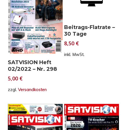
In den Warenkorb
Beitrags-Flatrate –
30 Tage
8,50
€
inkl. MwSt.
In den Warenkorb
SATVISION Heft
02/2022 – Nr. 298
5,00
€
zzgl.
Versandkosten